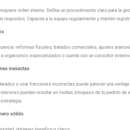
equiere orden interno. Define un procedimiento claro para la ge
 de requisitos. Capacita a tu equipo regularmente y mantén regis
os
uencia: reformas fiscales, tratados comerciales, ajustes arancel
ue a organismos especializados o cuenta con un consultor extern
ones inexactas
clarados o usar fracciones incorrectas puede parecer una ventaja 
posteriores pueden resultar en multas, bloqueos de tu padrón de
estrategia.
nero sólido
oridad, obtienes beneficios claros: