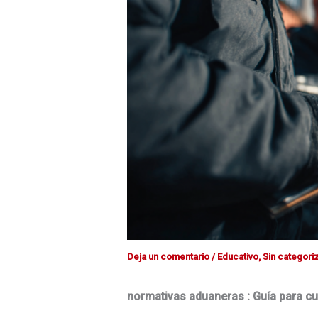
Deja un comentario
/
Educativo
,
Sin categori
normativas aduaneras : Guía para cu