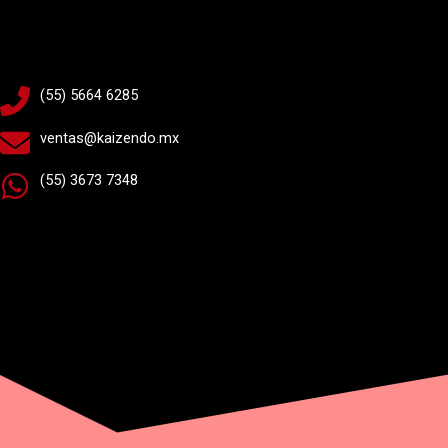
*
(55) 5664 6285
ventas@kaizendo.mx
(55) 3673 7348