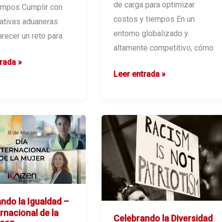
de carga para optimizar
empos Cumplir con
costos y tiempos En un
ativas aduaneras
entorno globalizado y
recer un reto para
altamente competitivo, cómo
vas
rada »
Cómo
Leer entrada »
as
elegir
al
mejor
agente
de
carga
para
optimizar
iempos
ndo la Igualdad –
costos
ernacional de la
y
Celebrando la Diversidad