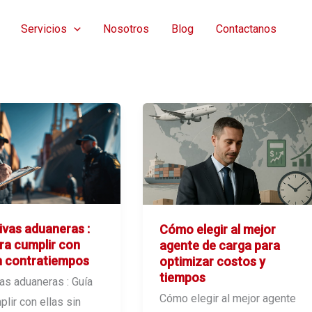
Servicios
Nosotros
Blog
Contactanos
vas aduaneras :
Cómo elegir al mejor
ra cumplir con
agente de carga para
in contratiempos
optimizar costos y
tiempos
as aduaneras : Guía
Cómo elegir al mejor agente
lir con ellas sin