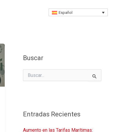
Asesoría Gratis
Español
Buscar
B
u
s
c
a
r
p
Entradas Recientes
o
r
:
Aumento en las Tarifas Marítimas: