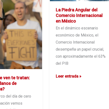
La Piedra Angular del
Comercio Internacional
en México
En el dinámico escenario
económico de México, el
Comercio Internacional
desempeña un papel crucial,
con aproximadamente el 63%
del PIB
La
Leer entrada »
 ven te tratan:
Piedra
danos de
a?
Angular
rco del día de cero
del
nación vemos
Comercio