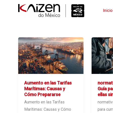
Ir
Inicio
al
contenido
Aumento en las Tarifas
normati
Marítimas: Causas y
Guía pa
Cómo Prepararse
ellas s
Aumento en las Tarifas
normativ
Marítimas: Causas y Cómo
para cump