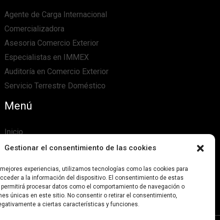
Agente de Carga Internacional
Comercializadora
Asesoria Comercio Exterior
Especialistas en IMMEX
Auditoría en Comercio Exterior
Servicio Terrestre Doméstico
Menú
Inicio
Nosotros
Gestionar el consentimiento de las cookies
Contactanos
s mejores experiencias, utilizamos tecnologías como las cookies para
Aviso de privacidad
ceder a la información del dispositivo. El consentimiento de estas
 permitirá procesar datos como el comportamiento de navegación o
ones únicas en este sitio. No consentir o retirar el consentimiento,
gativamente a ciertas características y funciones.