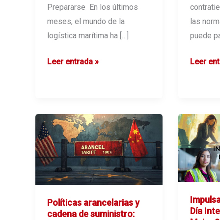
Prepararse En los últimos
contrati
meses, el mundo de la
las norm
logística marítima ha […]
puede pa
Aumento
normati
Leer entrada »
Leer ent
en
aduaner
las
:
Tarifas
Guía
Marítimas:
para
Causas
cumplir
y
con
Cómo
ellas
Prepararse
sin
contrat
Impulsa
Políticas arancelarias y
Día Int
cadena de suministro: