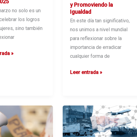
2025
y Promoviendo la
tiempos
marzo no solo es un
Igualdad
 celebrar los logros
En este día tan significativo,
ujeres, sino también
nos unimos a nivel mundial
exionar
para reflexionar sobre la
importancia de erradicar
ndo
rada »
cualquier forma de
d
Celebrando
Leer entrada »
la
Diversidad
ional
y
Promoviendo
la
Igualdad