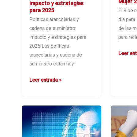
Mujer 
impacto y estrategias
para 2025
El 8 de 
día para
Políticas arancelarias y
de las m
cadena de suministro:
para refl
impacto y estrategias para
2025 Las políticas
Impulsa
Leer ent
arancelarias y cadena de
la
suministro están hoy
Igualda
–
Políticas
Leer entrada »
Día
arancelarias
Internac
y
de
cadena
la
de
Mujer
suministro:
2025
impacto