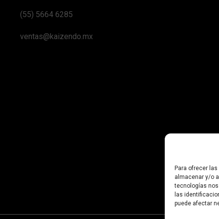
(55) 5664 6285
ventas@kaizendo.mx
Para ofrecer la
almacenar y/o ac
tecnologías nos
las identificaci
puede afectar ne