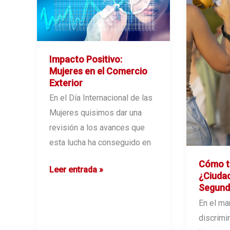
y
estrategias
para
2025
Impacto Positivo:
Mujeres en el Comercio
Exterior
En el Día Internacional de las
Mujeres quisimos dar una
revisión a los avances que
esta lucha ha conseguido en
Cómo te
Impacto
Leer entrada »
¿Ciuda
Positivo:
Segund
Mujeres
En el ma
en
discrimi
el