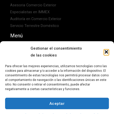
Asesoria Comercio Exterior
Especialistas en IMMEX
Auditoría en Comercio Exterior
Servicio Terrestre Doméstico
Menú
Inicio
Gestionar el consentimiento
Nosotros
de las cookies
Contactanos
Para ofrecer las mejores experiencias, utilizamos tecnologías como las
Aviso de privacidad
cookies para almacenar y/o acceder a la información del dispositivo. El
consentimiento de estas tecnologías nos permitirá procesar datos como
el comportamiento de navegación o las identificaciones únicas en este
sitio. No consentir o retirar el consentimiento, puede afectar
negativamente a ciertas características y funciones.
Copyright © 2026 Kaizen-Do Mexico
Aceptar
Powered by
ILROBA & CO